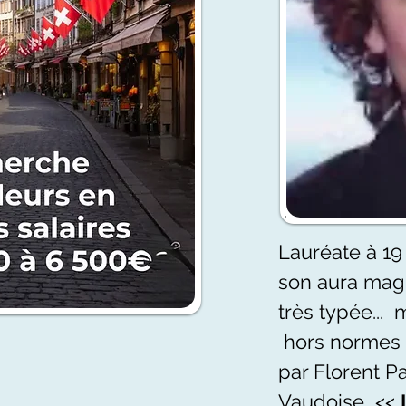
Lauréate à 19
son aura magn
très typée...
hors normes
par Florent P
Vaudoise <<