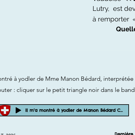
Lutry, est de
à remporter 
Quelle
montré à yodler de Mme Manon Bédard, interprétée 
 sur le petit triangle noir dans le bandeau
Il m'a montré à yodler de Manon Bédard Cover-bLu2Izmr7II-192k-1651914912031.mp
Dernière