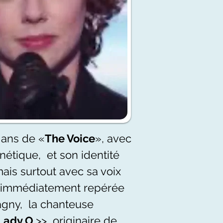
 ans de «
The Voice
», avec
étique, et son identité
 mais surtout avec sa voix
 immédiatement repérée
agny, la chanteuse
Lady O
>>
originaire de