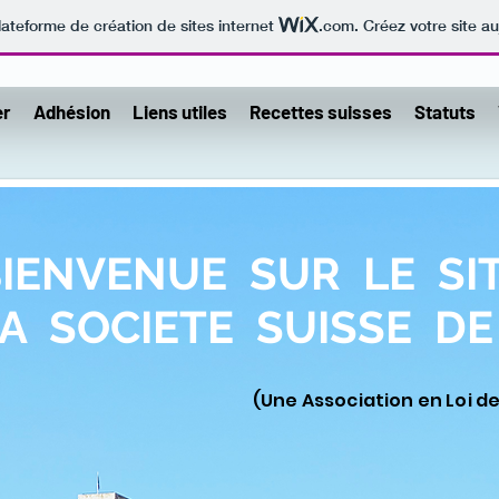
lateforme de création de sites internet
.com
. Créez votre site au
er
Adhésion
Liens utiles
Recettes suisses
Statuts
IENVENUE SUR LE SI
NUE SUR LE SITE DE L
A SOCIETE SUISSE D
S
UISSE DE
C
ANNES
(Une Association en Loi de 