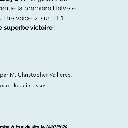
venue la première Helvète
1
« The Voice » sur TF
.
 superbe victoire !
par M. Christopher Vallières.
 bleu ci-dessus.
 mise
à jour du Site le 31
/07/2026
​