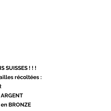
 SUISSES ! ! !
ailles récoltées :
R
ENT
ONZE