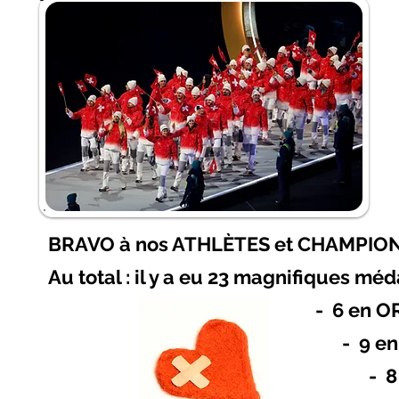
BRAVO à nos ATHLÈTES et CHAMPIONS
Au total : il y a eu 23 magnifiques méd
- 6 en O
- 9 en ARG
- 8 en BR