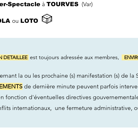
à
(Var)
er-Spectacle
TOURVES
🎲
ou
OLA
LOTO
est toujours adressée aux membres,
 DETAILLEE
ENVI
rnant la ou les prochaine (s) manifestation (s) de la S
EMENTS
de dernière minute peuvent parfois interv
 fonction d'éventuelles directives gouvernementales
nflits internationaux,
une fermeture administrative, 