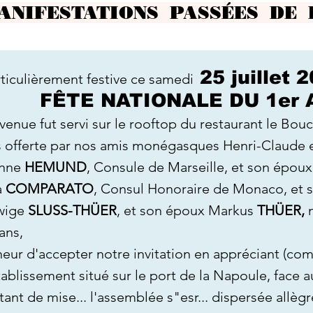
ANIFESTATIONS PASSÉES DE LA
25 juillet 
ticulièrement festive ce samedi
FÊTE NATIONALE DU 1er 
venue fut servi sur le rooftop du restaurant le B
 offerte par nos amis monégasques Henri-Claude e
nne
HEMUND
, Consule de Marseille, et son époux
a
COMPARATO
, Consul Honoraire de Monaco, et 
ige
SLUSS-THÜER
, et son époux Markus
THÜER,
ans,
neur d'accepter notre invitation en appréciant (co
ablissement situé sur le port de la Napoule, face 
nt de mise... l'assemblée s"esr... dispersée allègr