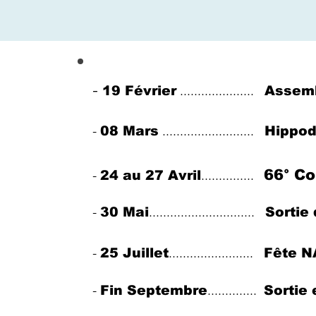
-
.....................
19 Février
Assemb
​-
..........................
08 Mars
Hippo
66° Co
​-
...............
24 au 27 Avril
-
..............................
30 Mai
Sortie
-
........................
25 Juillet
Fête 
- ​
..............
Fin Septembre
Sortie 