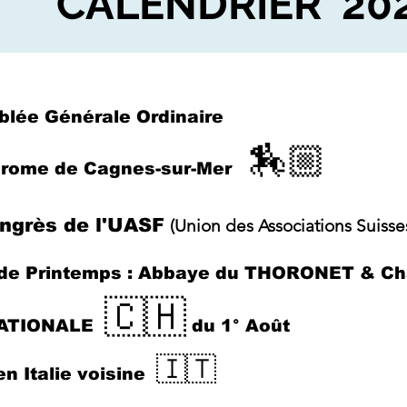
CALENDRIER 20
lée Générale Ordinaire
🏇🏼
drome de Cagnes-sur-Mer
ngrès de l'UASF
(Union des Associations Suiss
 de Printemps : Abbaye du THORONET & C
🇨🇭
NATIONALE
du 1° Août
🇮🇹
en Italie voisin
e