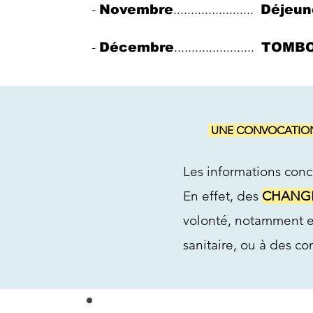
-
.......................
Novembre
Déjeun
-
.......................
Décembre
TOMB
​
UNE
CONVOCATION
Les informations conce
En effet, des
CHANG
volonté, notamment en
sanitaire, ou à des co