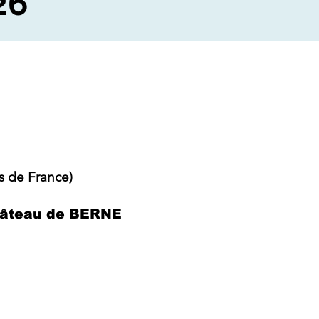
26
es de France)
hâteau de BERNE