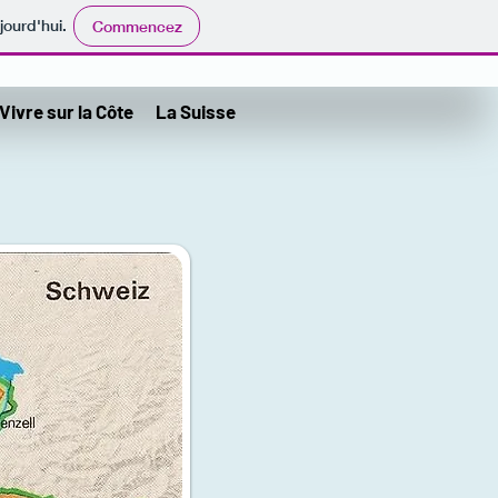
jourd'hui.
Commencez
Vivre sur la Côte
La Suisse