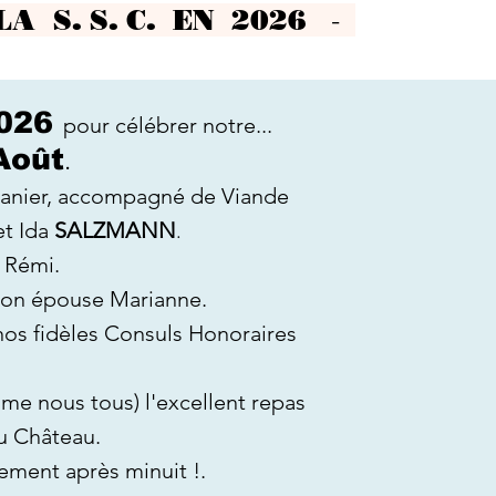
 S. S. C. EN 2026
-
2026
pour célébrer notre...
Aoû
t
.
oucanier, accompagné de Viande
t Ida
SALZMANN
.
 Rémi.
son épouse Marianne.
nos fidèles
Consuls Honoraires
mme nous tous) l'excellent repas
au Château.
ement après minuit !.